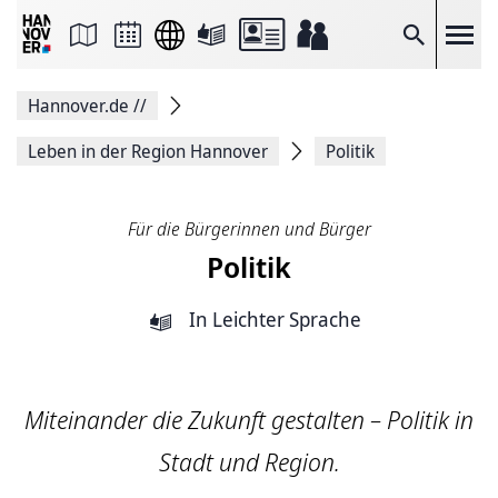
Seite
als
E-
Suche
Mail
versenden
Auf
Hannover.de
//
Facebook
teilen
Auf
Leben in der Region Hannover
Politik
X
teilen
Seitenlink
Kopieren
Für die Bürgerinnen und Bürger
Seite
Politik
Drucken
In Leichter Sprache
Miteinander die Zukunft gestalten – Politik in
Stadt und Region.