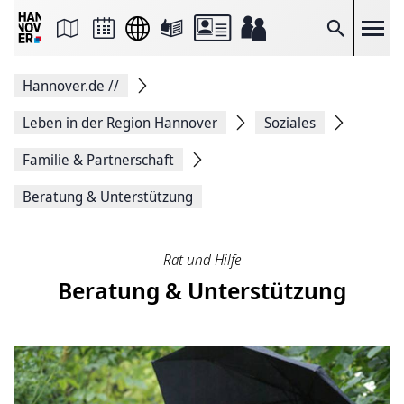
Seite
als
E-
Suche
Mail
versenden
Auf
Hannover.de
//
Facebook
teilen
Auf
Leben in der Region Hannover
Soziales
X
teilen
Familie & Partnerschaft
Seitenlink
Kopieren
Beratung & Unterstützung
Seite
Drucken
Rat und Hilfe
Beratung & Unterstützung