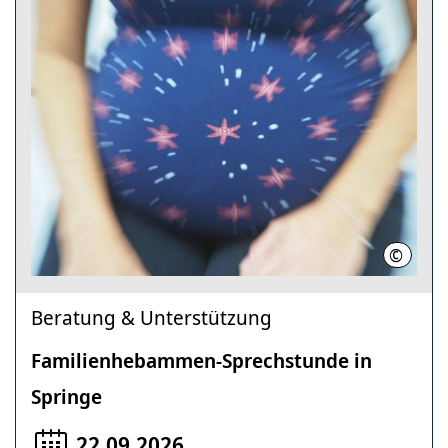
©
Region 
Beratung & Unterstützung
Familienhebammen-Sprechstunde in
Springe
22.09.2026