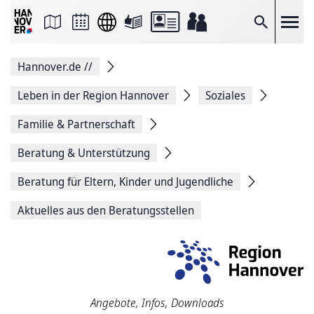
Seite
als
E-
Suche
Mail
versenden
Auf
Hannover.de
//
Facebook
teilen
Auf
Leben in der Region Hannover
Soziales
X
teilen
Familie & Partnerschaft
Seitenlink
Kopieren
Beratung & Unterstützung
Seite
Drucken
Beratung für Eltern, Kinder und Jugendliche
Aktuelles aus den Beratungsstellen
Angebote, Infos, Downloads