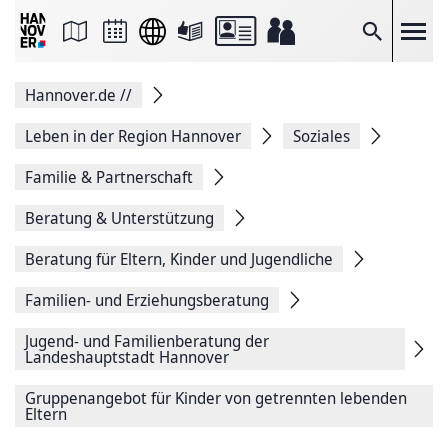
Seite
als
E-
Suche
Mail
versenden
Auf
Hannover.de
//
Facebook
teilen
Auf
Leben in der Region Hannover
Soziales
X
teilen
Familie & Partnerschaft
Seitenlink
Kopieren
Beratung & Unterstützung
Seite
Drucken
Beratung für Eltern, Kinder und Jugendliche
Familien- und Erziehungsberatung
Jugend- und Familienberatung der
Landeshauptstadt Hannover
Gruppenangebot für Kinder von getrennten lebenden
Eltern