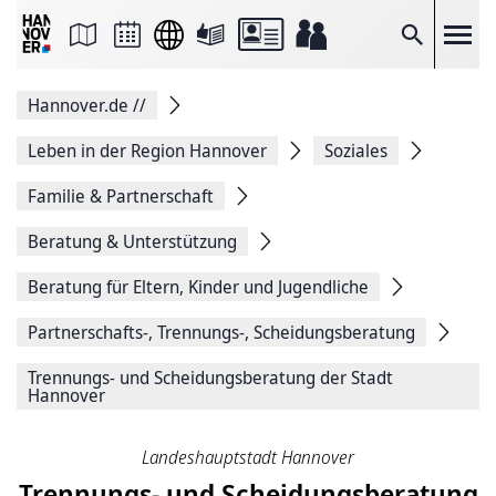
Seite
als
E-
Suche
Mail
versenden
Auf
Hannover.de
//
Facebook
teilen
Auf
Leben in der Region Hannover
Soziales
X
teilen
Familie & Partnerschaft
Seitenlink
Kopieren
Beratung & Unterstützung
Seite
Drucken
Beratung für Eltern, Kinder und Jugendliche
Partnerschafts-, Trennungs-, Scheidungsberatung
Trennungs- und Scheidungsberatung der Stadt
Hannover
Landeshauptstadt Hannover
Trennungs- und Scheidungsberatung