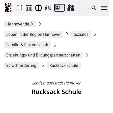
Seite
als
E-
Suche
Mail
versenden
Auf
Hannover.de
//
Facebook
teilen
Auf
Leben in der Region Hannover
Soziales
X
teilen
Familie & Partnerschaft
Seitenlink
Kopieren
Erziehungs- und Bildungspartnerschaften
Seite
Drucken
Sprachförderung
Rucksack Schule
Landeshauptstadt Hannover
Rucksack Schule