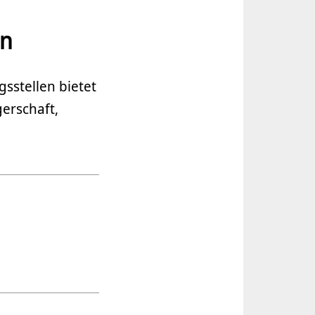
en
sstellen bietet
erschaft,