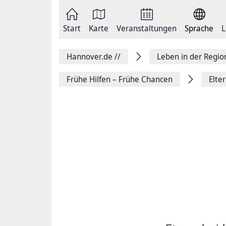
Zum
Seite
Inhalt
als
springen
E-
Zur
Mail
Start
Karte
Veranstaltungen
Sprache
L
Hauptnavigation
versenden
springen
Auf
Facebook
Hannover.de
//
Leben in der Regi
teilen
Auf
X
Frühe Hilfen – Frühe Chancen
Elte
teilen
Seitenlink
Kopieren
Seite
Drucken