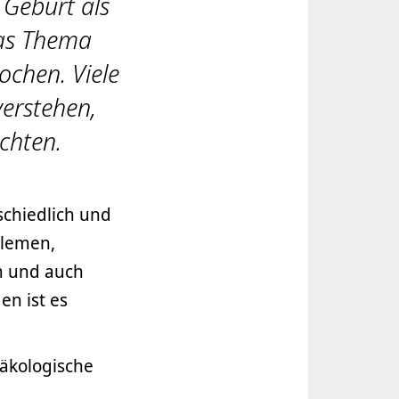
 Geburt als
Das Thema
ochen. Viele
verstehen,
chten.
schiedlich und
blemen,
m und auch
en ist es
äkologische