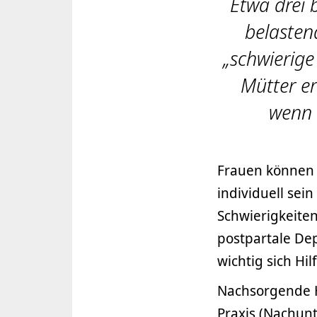
Etwa drei 
belasten
„schwierige
Mütter er
wenn 
Frauen können d
individuell sei
Schwierigkeite
postpartale Dep
wichtig sich Hi
Nachsorgende 
Praxis (Nachun