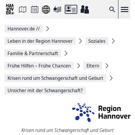
Seite
als
E-
Suche
Mail
versenden
Auf
Hannover.de
//
Facebook
teilen
Auf
Leben in der Region Hannover
Soziales
X
teilen
Familie & Partnerschaft
Seitenlink
Kopieren
Frühe Hilfen – Frühe Chancen
Eltern
Seite
Drucken
Krisen rund um Schwangerschaft und Geburt
Unsicher mit der Schwangerschaft?
Krisen rund um Schwangerschaft und Geburt