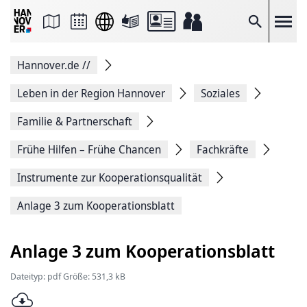
Seite
als
E-
Suche
Mail
versenden
Auf
Hannover.de
//
Facebook
teilen
Auf
Leben in der Region Hannover
Soziales
X
teilen
Familie & Partnerschaft
Seitenlink
Kopieren
Frühe Hilfen – Frühe Chancen
Fachkräfte
Seite
Drucken
Instrumente zur Kooperationsqualität
Anlage 3 zum Kooperationsblatt
Anlage 3 zum Kooperationsblatt
Dateityp: pdf Größe: 531,3 kB