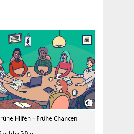
©
over, Leonie Zimmer
Region Hannover, Leonie 
Frühe Hilfen – Frühe Chancen
Fachkräfte