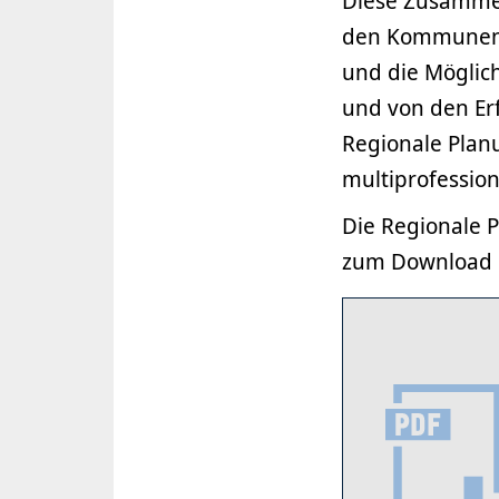
Diese Zusammen
den Kommunen u
und die Möglic
und von den Er
Regionale Plan
multiprofessio
Die Regionale P
zum Download b