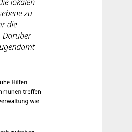
die lokalen
sebene zu
hr die
. Darüber
 Jugendamt
ühe Hilfen
ommunen treffen
sverwaltung wie