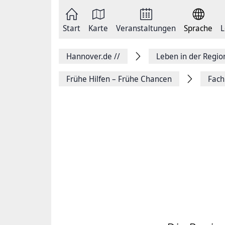
Zum
Seite
Inhalt
als
springen
E-
Zur
Mail
Start
Karte
Veranstaltungen
Sprache
L
Hauptnavigation
versenden
springen
Auf
Facebook
Hannover.de
//
Leben in der Regi
teilen
Auf
X
Frühe Hilfen – Frühe Chancen
Fach
teilen
Seitenlink
Kopieren
Seite
Drucken