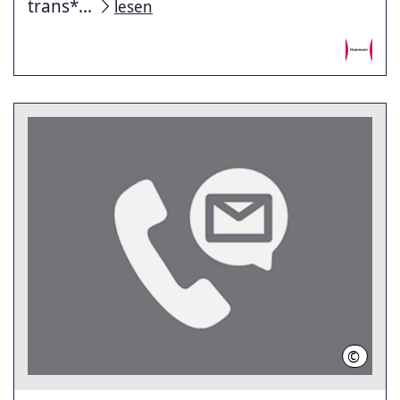
trans*...
lesen
©
LHH