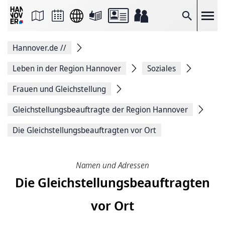
Seite
als
E-
Suche
Mail
versenden
Auf
Hannover.de
//
Facebook
teilen
Auf
Leben in der Region Hannover
Soziales
X
teilen
Frauen und Gleichstellung
Seitenlink
Kopieren
Gleichstellungsbeauftragte der Region Hannover
Seite
Drucken
Die Gleich­stel­lungs­be­auf­trag­ten vor Ort
Namen und Adressen
Die Gleich­stel­lungs­be­auf­trag­ten
vor Ort