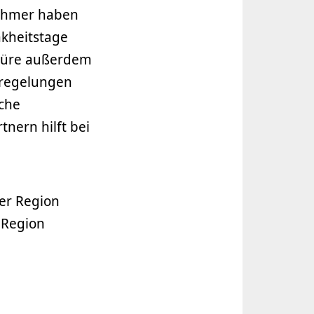
nehmer haben
nkheitstage
chüre außerdem
nregelungen
iche
nern hilft bei
er Region
 Region