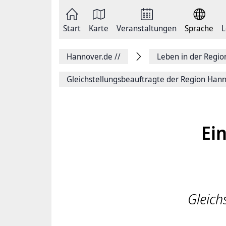
Zum
Seite
Inhalt
als
springen
E-
Zur
Mail
Start
Karte
Veranstaltungen
Sprache
L
Hauptnavigation
versenden
springen
Auf
Facebook
Hannover.de
//
Leben in der Regi
teilen
Auf
X
Gleichstellungsbeauftragte der Region Han
teilen
Seitenlink
Kopieren
Seite
Drucken
Ei
Gleich