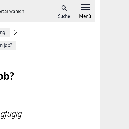
ortal wählen
Suche
Menü
ung
nijob?
ob?
ngfügig