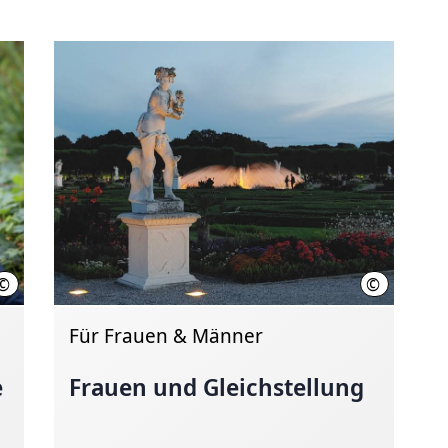
©
©
Region Hannover / Ines Schiermann
Region Han
Für Frauen & Männer
e
Frauen und Gleichstellung