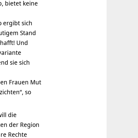
, bietet keine
 ergibt sich
eutigem Stand
hafft! Und
variante
nd sie sich
len Frauen Mut
ichten“, so
ill die
ten der Region
hre Rechte