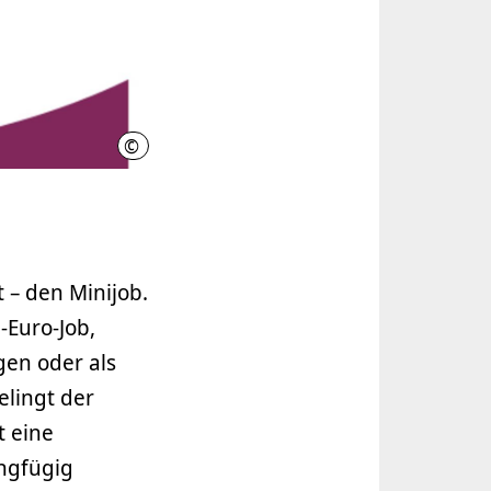
©
Region Hannover
 – den Minijob.
-Euro-Job,
en oder als
elingt der
t eine
ingfügig