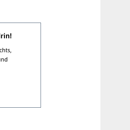
rin!
chts,
und