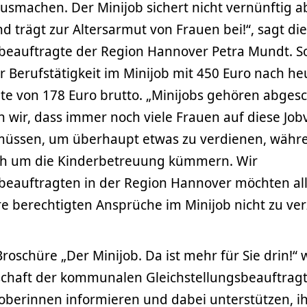
usmachen. Der Minijob sichert nicht vernünftig ab
d trägt zur Altersarmut von Frauen bei!“, sagt die
beauftragte der Region Hannover Petra Mundt. So
r Berufstätigkeit im Minijob mit 450 Euro nach h
te von 178 Euro brutto. „Minijobs gehören abgesc
 wir, dass immer noch viele Frauen auf diese Job
müssen, um überhaupt etwas zu verdienen, währe
och um die Kinderbetreuung kümmern. Wir
sbeauftragten in der Region Hannover möchten al
e berechtigten Ansprüche im Minijob nicht zu verz
oschüre „Der Minijob. Da ist mehr für Sie drin!“ w
chaft der kommunalen Gleichstellungsbeauftrag
oberinnen informieren und dabei unterstützen, i