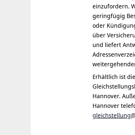
einzufordern. 
geringfügig Bes
oder Kündigung
über Versicher
und liefert Ant
Adressenverzei
weitergehendem
Erhältlich ist 
Gleichstellung
Hannover. Auße
Hannover telefo
gleichstellung