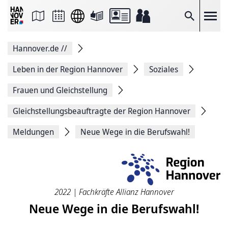
Seite
als
E-
Suche
Mail
versenden
Auf
Hannover.de
//
Facebook
teilen
Auf
Leben in der Region Hannover
Soziales
X
teilen
Frauen und Gleichstellung
Seitenlink
Kopieren
Gleichstellungsbeauftragte der Region Hannover
Seite
Drucken
Meldungen
Neue Wege in die Berufswahl!
2022 | Fachkräfte Allianz Hannover
Neue Wege in die Berufswahl!