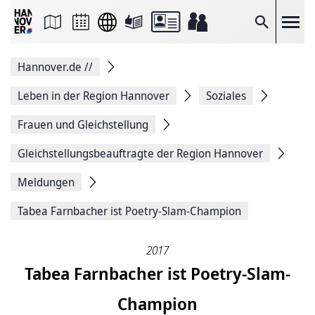
Seite
als
E-
Suche
Mail
versenden
Auf
Hannover.de
//
Facebook
teilen
Auf
Leben in der Region Hannover
Soziales
X
teilen
Frauen und Gleichstellung
Seitenlink
Kopieren
Gleichstellungsbeauftragte der Region Hannover
Seite
Drucken
Meldungen
Tabea Farnbacher ist Poetry-Slam-Champion
2017
Tabea Farnbacher ist Poetry-Slam-
Champion