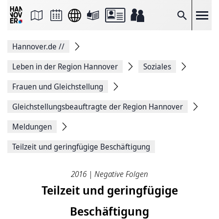
Seite
als
E-
Suche
Mail
versenden
Auf
Hannover.de
//
Facebook
teilen
Auf
Leben in der Region Hannover
Soziales
X
teilen
Frauen und Gleichstellung
Seitenlink
Kopieren
Gleichstellungsbeauftragte der Region Hannover
Seite
Drucken
Meldungen
Teilzeit und geringfügige Beschäftigung
2016 | Negative Folgen
Teilzeit und geringfügige
Beschäftigung