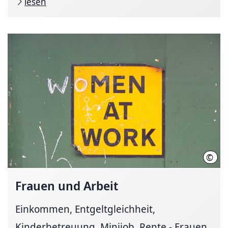
lesen
©
flam
Frauen und Arbeit
Einkommen, Entgeltgleichheit,
Kinderbetreuung, Minijob, Rente - Frauen