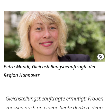
©
Regi
Petra Mundt, Gleichstellungsbeauftragte der
Region Hannover
Gleichstellungsbeauftragte ermutigt: Frauen
müssen auch an eigene Rente denken, denn