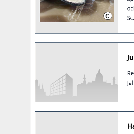
od
©
Region Hannove
Sc
J
Re
Jä
H