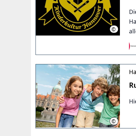
Di
Ha
©
Stadtteilkul
all
Ha
R
Hi
©
HMTG