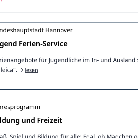
adt Hannover
ndeshauptstadt Hannover
ugend Ferien-Service
rienangebote für Jugendliche im In- und Ausland
uleica".
lesen
hresprogramm
ldung und Freizeit
aß, Spiel und Bildung für alle: Egal, ob Mädchen 