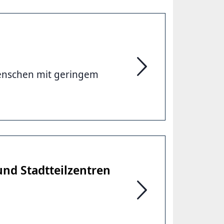
enschen mit geringem
HannoverAktivPass
und Stadtteilzentren
Jugendzentren, Spielpa