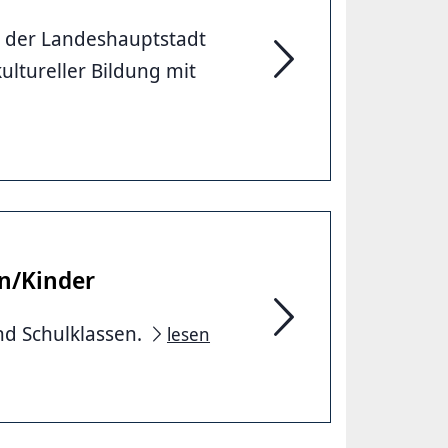
st der Landeshauptstadt
ltureller Bildung mit
Kulturelle Kinder- und
n/Kinder
nd Schulklassen.
lesen
Rundgänge & Stadttour