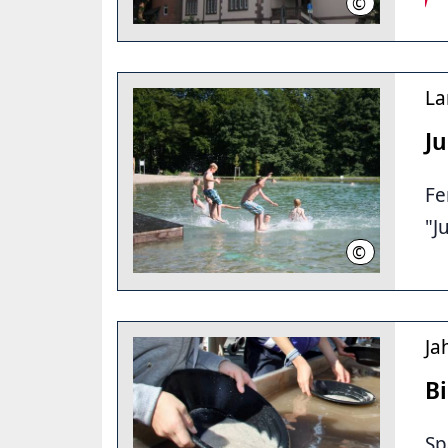
©
Landeshauptst
La
J
Fe
"J
©
LHH
Ja
Bi
Sp