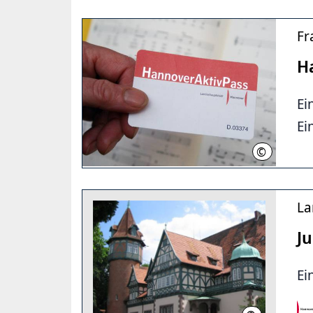
Fr
H
Ei
E
©
LHH
La
Ju
Ei