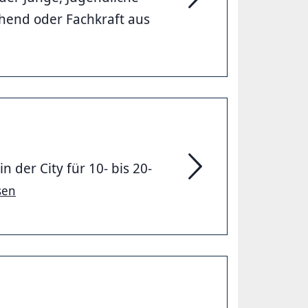
Bildung und Freizeit
iehend oder Fachkraft aus
der City für 10- bis 20-
JugendSportZentrum B
sen