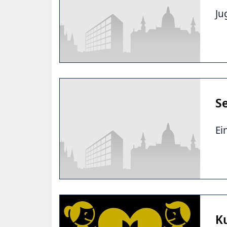
Ju
S
Ei
K