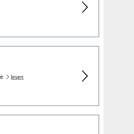
Hannoversche Sportju
le
lesen
Seilgarten Hannover