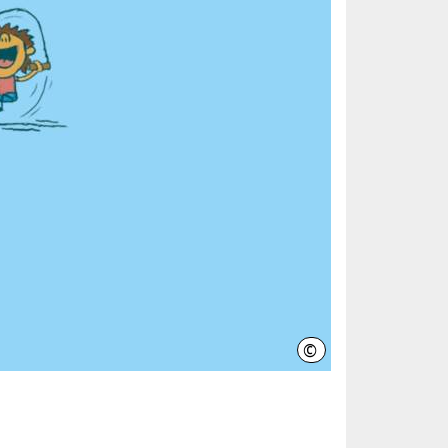
©
Ralf Rohde Grafik Desig