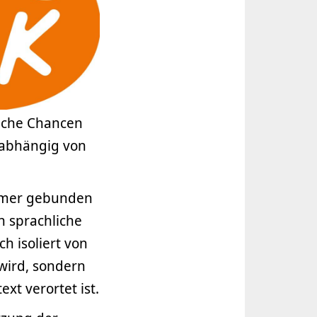
eiche Chancen
nabhängig von
immer gebunden
n sprachliche
h isoliert von
ird, sondern
xt verortet ist.