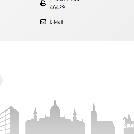
46429
E-Mail