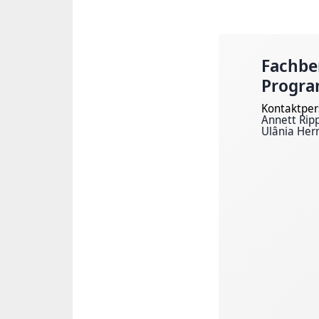
Fachbe
Progr
Kontaktper
Annett Rip
Ulânia Her