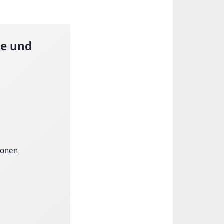
te und
ionen