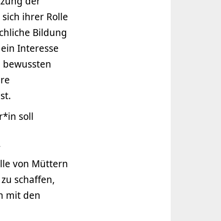
tzung der
ich ihrer Rolle
chliche Bildung
ein Interesse
n bewussten
are
st.
*in soll
r
olle von Müttern
 zu schaffen,
en mit den