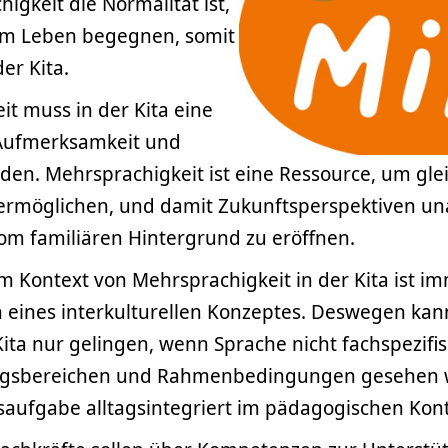
igkeit die Normalität ist,
im Leben begegnen, somit
er Kita.
t muss in der Kita eine
ufmerksamkeit und
nden. Mehrsprachigkeit ist eine Ressource, um gl
 ermöglichen, und damit Zukunftsperspektiven u
om familiären Hintergrund zu eröffnen.
m Kontext von Mehrsprachigkeit in der Kita ist 
eines interkulturellen Konzeptes. Deswegen kan
Kita nur gelingen, wenn Sprache nicht fachspezifisc
ngsbereichen und Rahmenbedingungen gesehen w
saufgabe alltagsintegriert im pädagogischen Konte