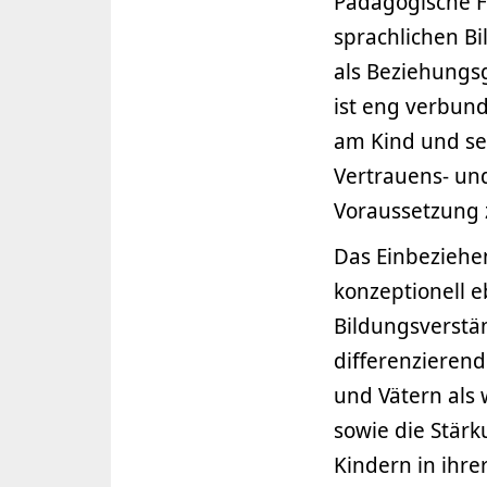
Pädagogische F
sprachlichen Bi
als Beziehungsg
ist eng verbund
am Kind und se
Vertrauens- un
Voraussetzung 
Das Einbeziehen
konzeptionell e
Bildungsverstä
differenzierend
und Vätern als 
sowie die Stärk
Kindern in ihre