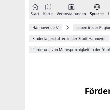
Zum
Seite
Inhalt
als
springen
E-
Zur
Mail
Start
Karte
Veranstaltungen
Sprache
L
Hauptnavigation
versenden
springen
Auf
Facebook
Hannover.de
//
Leben in der Regi
teilen
Auf
X
Kindertagesstätten in der Stadt Hannover
teilen
Seitenlink
Förderung von Mehrsprachigkeit in der früh
Kopieren
Seite
Drucken
Förde