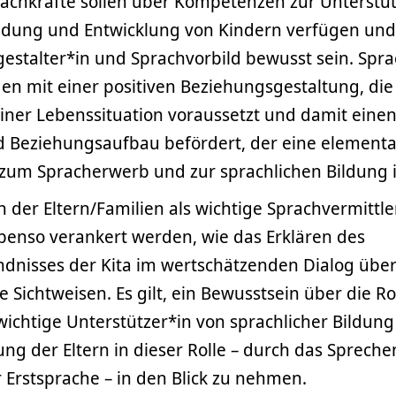
achkräfte sollen über Kompetenzen zur Unterstü
ldung und Entwicklung von Kindern verfügen und s
estalter*in und Sprachvorbild bewusst sein. Spra
en mit einer positiven Beziehungsgestaltung, die 
iner Lebenssituation voraussetzt und damit eine
d Beziehungsaufbau befördert, der eine element
zum Spracherwerb und zur sprachlichen Bildung i
 der Eltern/Familien als wichtige Sprachvermittler
benso verankert werden, wie das Erklären des
ndnisses der Kita im wertschätzenden Dialog übe
e Sichtweisen. Es gilt, ein Bewusstsein über die R
wichtige Unterstützer*in von sprachlicher Bildung
ung der Eltern in dieser Rolle – durch das Sprech
r Erstsprache – in den Blick zu nehmen.