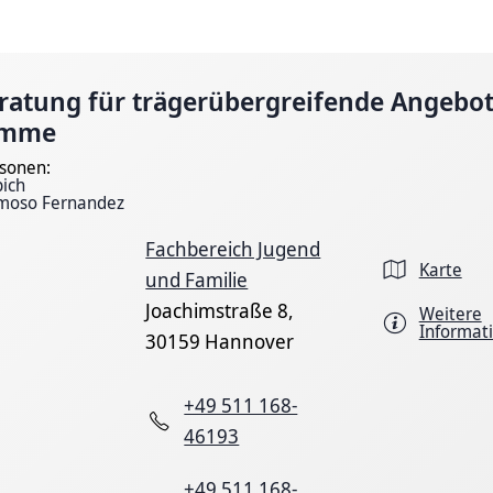
ratung für trägerübergreifende Angebo
amme
sonen:
pich
moso Fernandez
Fachbereich Jugend
Karte
und Familie
Joachimstraße 8,
Weitere
Informat
30159 Hannover
+49 511 168-
46193
+49 511 168-