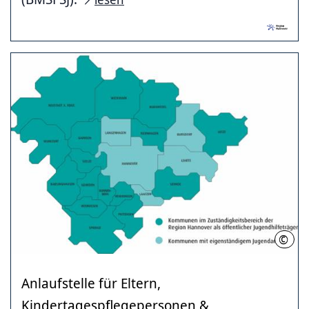
©
Regi
Anlaufstelle für Eltern,
Kindertagespflegepersonen &