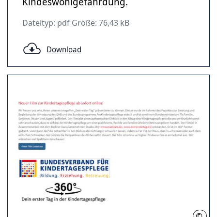
Kindeswohlgefährdung.
Dateityp: pdf Größe: 76,43 kB
Download
©
Bund