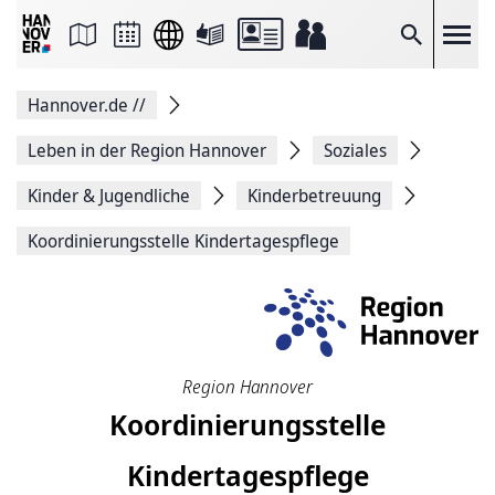
Seite
als
E-
Suche
Mail
versenden
Auf
Hannover.de
//
Facebook
teilen
Auf
Leben in der Region Hannover
Soziales
X
teilen
Kinder & Jugendliche
Kinderbetreuung
Seitenlink
Kopieren
Koordinierungsstelle Kindertagespflege
Seite
Drucken
Region Hannover
Koordinierungsstelle
Kindertagespflege