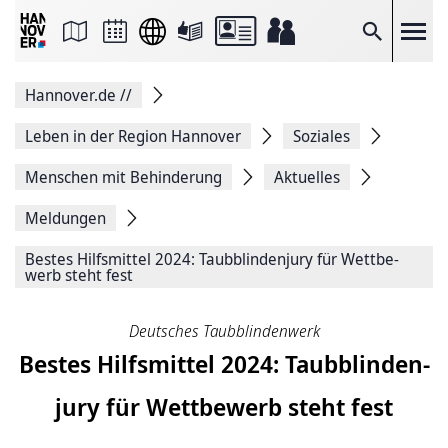
Seite
als
E-
Suche
Mail
versenden
Auf
Hannover.de
//
Facebook
teilen
Auf
Leben in der Region Hannover
Soziales
X
teilen
Menschen mit Behinderung
Aktuelles
Seitenlink
Kopieren
Meldungen
Seite
Drucken
Bestes Hilfs­mit­tel 2024: Taub­blin­den­jury für Wett­be­
werb steht fest
Deutsches Taubblindenwerk
Bestes Hilfs­mit­tel 2024: Taub­blin­den­
jury für Wett­be­werb steht fest