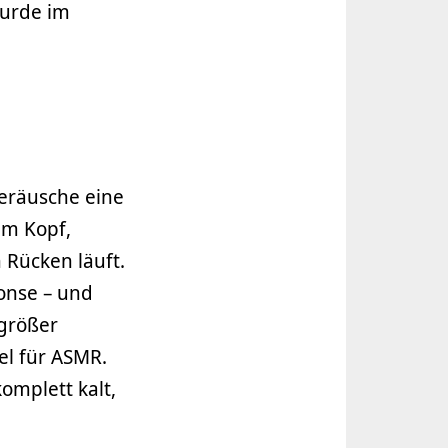
wurde im
eräusche eine
im Kopf,
Rücken läuft.
onse – und
 größer
el für ASMR.
omplett kalt,