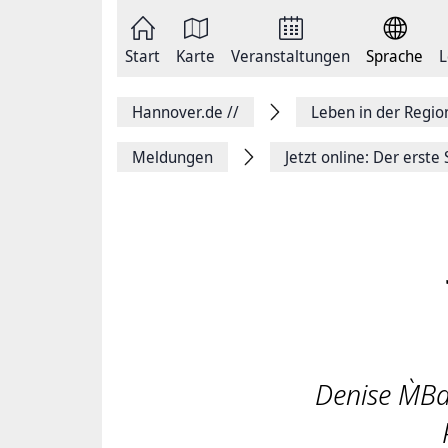
Zum
Seite
Inhalt
als
springen
E-
Zur
Mail
Start
Karte
Veranstaltungen
Sprache
L
Hauptnavigation
versenden
springen
Auf
Facebook
Hannover.de
//
Leben in der Regi
teilen
Auf
X
Meldungen
Jetzt online: Der erste 
teilen
Seitenlink
Kopieren
Seite
Drucken
Denise M`B