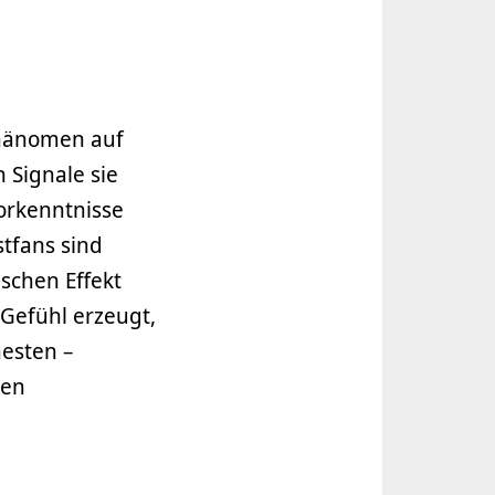
Phänomen auf
 Signale sie
orkenntnisse
stfans sind
schen Effekt
 Gefühl erzeugt,
hesten –
den