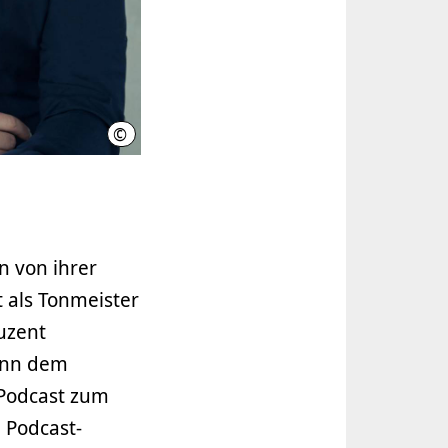
©
Chadi-Jan Kobeissi
n von ihrer
t als Tonmeister
uzent
ann dem
Podcast zum
 Podcast-