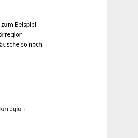
d zum Beispiel
Hörregion
räusche so noch
Hörregion