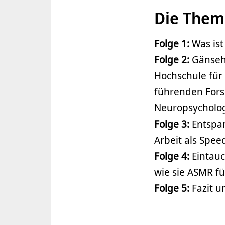
Die The
Folge 1:
Was ist
Folge 2:
Gänseha
Hochschule für
führenden Fors
Neuropsycholog
Folge 3:
Entspan
Arbeit als Spee
Folge 4:
Eintauc
wie sie ASMR fü
Folge 5:
Fazit u