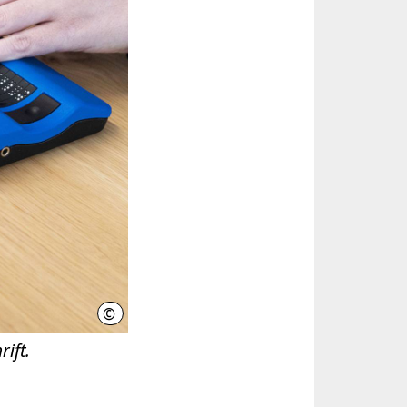
©
Deutsches Taubblindenwerk
ift.