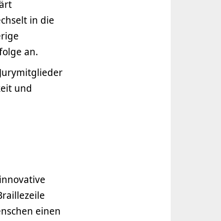
ärt
hselt in die
rige
folge an.
Jurymitglieder
keit und
innovative
raillezeile
enschen einen