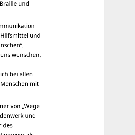
 Braille und
Kommunikation
Hilfsmittel und
enschen“,
n uns wünschen,
ich bei allen
r Menschen mit
rtner von „Wege
indenwerk und
r des
Hannover als