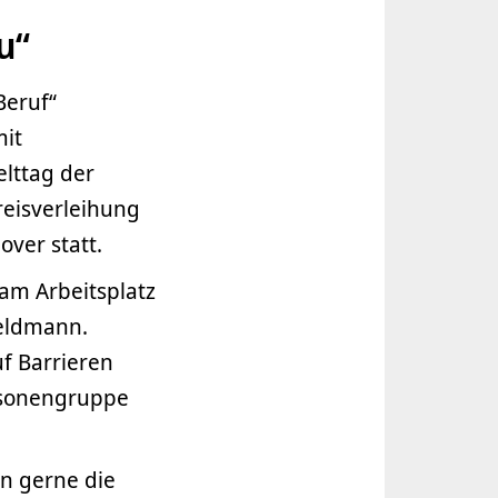
u“
Beruf“
mit
lttag der
eisverleihung
ver statt.
 am Arbeitsplatz
Feldmann.
f Barrieren
ersonengruppe
n gerne die