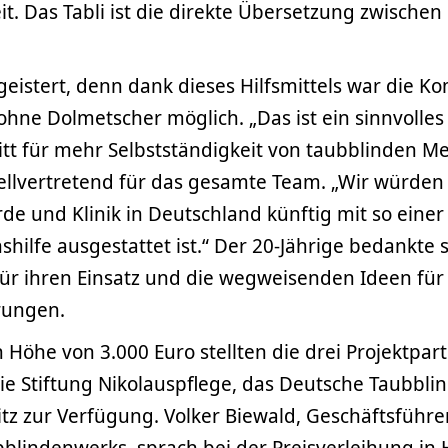
it. Das Tabli ist die direkte Übersetzung zwischen
geistert, denn dank dieses Hilfsmittels war die 
hne Dolmetscher möglich. „Das ist ein sinnvolles 
itt für mehr Selbstständigkeit von taubblinden M
stellvertretend für das gesamte Team. „Wir würde
de und Klinik in Deutschland künftig mit so einer
ilfe ausgestattet ist.“ Der 20-Jährige bedankte s
r ihren Einsatz und die wegweisenden Ideen fü
rungen.
n Höhe von 3.000 Euro stellten die drei Projektpa
die Stiftung Nikolauspflege, das Deutsche Taubbl
tz zur Verfügung. Volker Biewald, Geschäftsführe
blindenwerks, sprach bei der Preisverleihung in 