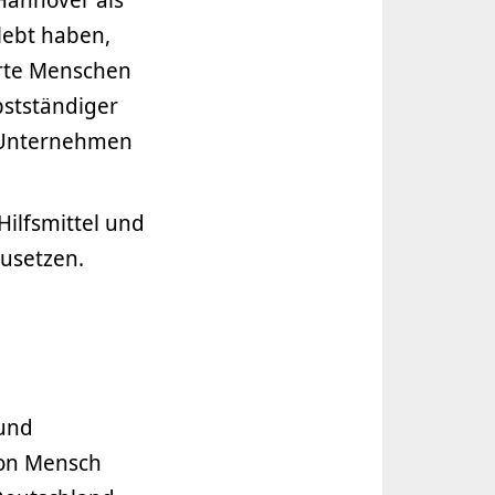
rlebt haben,
erte Menschen
stständiger
r Unternehmen
Hilfsmittel und
usetzen.
 und
ion Mensch