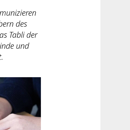
mmunizieren
bern des
s Tabli der
linde und
.