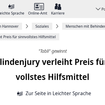
P
eichte Sprache
Online-Amt
Karriere
on Hannover
Soziales
Menschen mit Behinde
t Preis für sinn­vollstes Hilfs­mittel
"Tabli" gewinnt
linden­jury verleiht Preis fü
vollstes Hilfs­mittel
Zur Seite
in Leichter Sprache