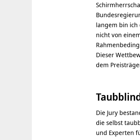
Schirmherrscha
Bundesregierun
langem bin ich 
nicht von eine
Rahmenbedingun
Dieser Wettbew
dem Preisträger
Taubblin
Die Jury bestan
die selbst taub
und Experten f