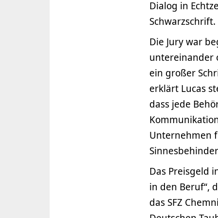
Dialog in Echtze
Schwarzschrift.
Die Jury war be
untereinander o
ein großer Schr
erklärt Lucas 
dass jede Behör
Kommunikationsh
Unternehmen fü
Sinnesbehinde
Das Preisgeld i
in den Beruf“, 
das SFZ Chemni
Deutschen Taub