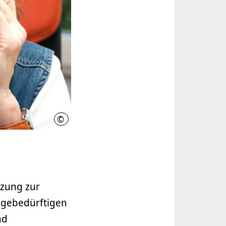
©
Thomas Langreder / Region Hannover
tzung zur
legebedürftigen
nd