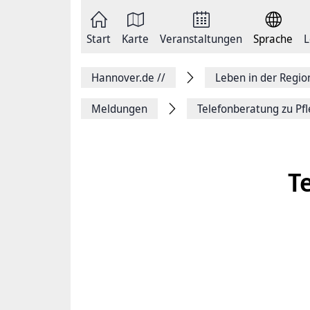
Zum
Seite
Inhalt
als
springen
E-
Zur
Mail
Start
Karte
Veranstaltungen
Sprache
L
Hauptnavigation
versenden
springen
Auf
Facebook
Hannover.de
//
Leben in der Regi
teilen
Auf
X
Meldungen
Telefonberatung zu Pf
teilen
Seitenlink
Kopieren
Seite
Drucken
T