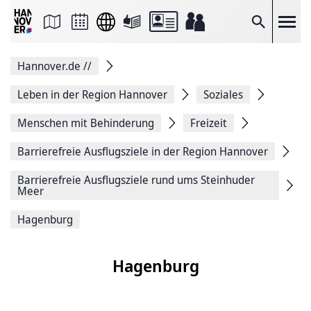
Seite
als
E-
Suche
Mail
versenden
Auf
Hannover.de
//
Facebook
teilen
Auf
Leben in der Region Hannover
Soziales
X
teilen
Menschen mit Behinderung
Freizeit
Seitenlink
Kopieren
Barrierefreie Ausflugsziele in der Region Hannover
Seite
Drucken
Barrierefreie Ausflugsziele rund ums Steinhuder
Meer
Hagenburg
Hagenburg