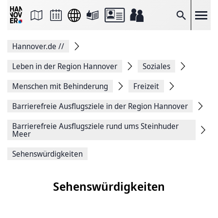
Seite
als
E-
Suche
Mail
versenden
Auf
Hannover.de
//
Facebook
teilen
Auf
Leben in der Region Hannover
Soziales
X
teilen
Menschen mit Behinderung
Freizeit
Seitenlink
Kopieren
Barrierefreie Ausflugsziele in der Region Hannover
Seite
Drucken
Barrierefreie Ausflugsziele rund ums Steinhuder
Meer
Sehenswürdigkeiten
Sehenswürdigkeiten