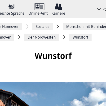
P
eichte Sprache
Online-Amt
Karriere
on Hannover
Soziales
Menschen mit Behinde
annover
Der Nordwesten
Wunstorf
Wunstorf