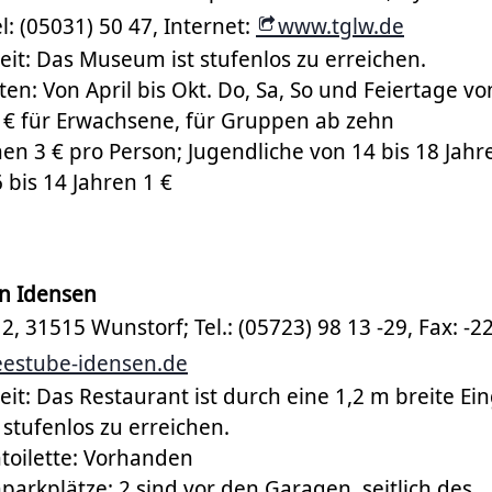
l: (05031) 50 47, Internet:
www.tglw.de
it: Das Museum ist stufenlos zu erreichen.
en: Von April bis Okt. Do, Sa, So und Feiertage vo
50 € für Erwachsene, für Gruppen ab zehn
n 3 € pro Person; Jugendliche von 14 bis 18 Jahre
 bis 14 Jahren 1 €
n Idensen
, 31515 Wunstorf; Tel.: (05723) 98 13 -29, Fax: -22
estube-idensen.de
it: Das Restaurant ist durch eine 1,2 m breite Ei
 stufenlos zu erreichen.
toilette: Vorhanden
arkplätze: 2 sind vor den Garagen, seitlich des