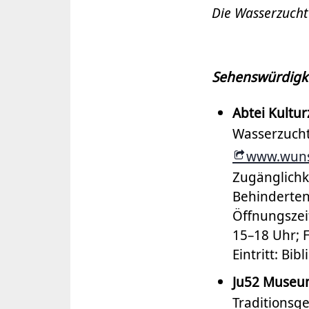
Die Wasserzucht 
Sehenswürdigk
Abtei Kultur
Wasserzucht 
www.wuns
Zugänglichke
Behinderten
Öffnungszei
15–18 Uhr; 
Eintritt: Bibl
Ju52 Muse
Traditionsg