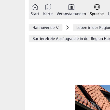
Zum
Seite
Inhalt
als
springen
E-
Zur
Mail
Start
Karte
Veranstaltungen
Sprache
L
Hauptnavigation
versenden
springen
Auf
Facebook
Hannover.de
//
Leben in der Regi
teilen
Auf
X
Barrierefreie Ausflugsziele in der Region H
teilen
Seitenlink
Kopieren
Seite
Drucken