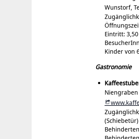
Wunstorf, Te
Zugänglichke
Öffnungszeit
Eintritt: 3,
BesucherInne
Kinder von 6
Gastronomie
Kaffeestube
Niengraben 2
www.kaffe
Zugänglichke
(Schiebetür)
Behinderten
Behindertenp