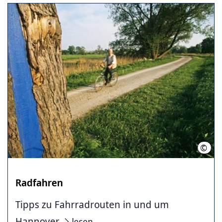
©
Land
Radfahren
Tipps zu Fahrradrouten in und um
Hannover
lesen