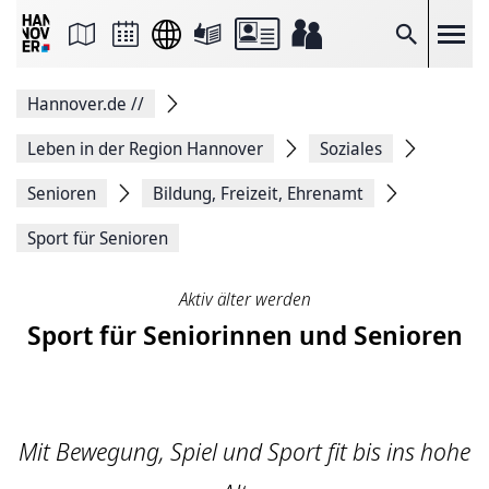
Seite
als
E-
Suche
Mail
versenden
Auf
Hannover.de
//
Facebook
teilen
Auf
Leben in der Region Hannover
Soziales
X
teilen
Senioren
Bildung, Freizeit, Ehrenamt
Seitenlink
Kopieren
Sport für Senioren
Seite
Drucken
Aktiv älter werden
Sport für Seniorinnen und Senioren
Mit Bewegung, Spiel und Sport fit bis ins hohe