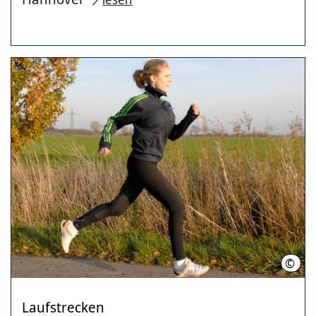
©
Thom
Laufstrecken