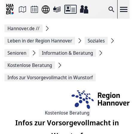
Seite
als
E-
Suche
Mail
versenden
Auf
Hannover.de
//
Facebook
teilen
Auf
Leben in der Region Hannover
Soziales
X
teilen
Senioren
Information & Beratung
Seitenlink
Kopieren
Kostenlose Beratung
Seite
Drucken
Infos zur Vorsorgevollmacht in Wunstorf
Kostenlose Beratung
Infos zur Vorsorgevollmacht in