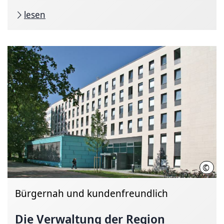
lesen
©
Regi
Bürgernah und kundenfreundlich
Die Verwaltung der Region