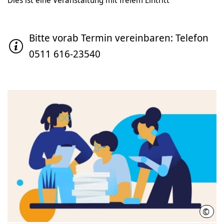
Dies ist eine Veranstaltung mit freiem Eintritt
Bitte vorab Termin vereinbaren: Telefon
0511 616-23540
©
Regi