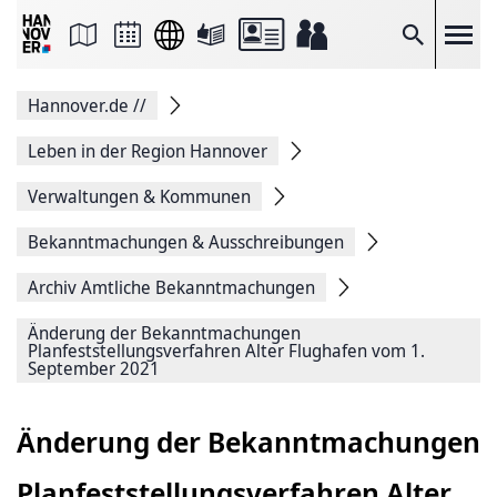
Seite
als
E-
Suche
Mail
versenden
Auf
Hannover.de
//
Facebook
teilen
Auf
Leben in der Region Hannover
X
teilen
Verwaltungen & Kommunen
Seitenlink
Kopieren
Bekanntmachungen & Ausschreibungen
Seite
Drucken
Archiv Amtliche Bekanntmachungen
Änderung der Bekanntmachungen
Planfeststellungsverfahren Alter Flughafen vom 1.
September 2021
Änderung der Bekanntmachungen
Planfeststellungsverfahren Alter