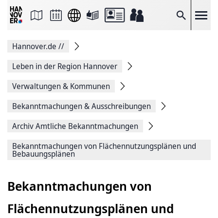
Seite
als
E-
Suche
Mail
versenden
Auf
Hannover.de
//
Facebook
teilen
Auf
Leben in der Region Hannover
X
teilen
Verwaltungen & Kommunen
Seitenlink
Kopieren
Bekanntmachungen & Ausschreibungen
Seite
Drucken
Archiv Amtliche Bekanntmachungen
Bekanntmachungen von Flächennutzungsplänen und
Bebauungsplänen
Bekanntmachungen von
Flächennutzungsplänen und