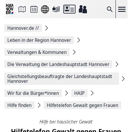
Seite
als
E-
Suche
Mail
versenden
Auf
Hannover.de
//
Facebook
teilen
Auf
Leben in der Region Hannover
X
teilen
Verwaltungen & Kommunen
Seitenlink
Kopieren
Die Verwaltung der Landeshauptstadt Hannover
Seite
Drucken
Gleichstellungsbeauf­tragte der Landeshauptstadt
Hannover
Wir für die Bürger*innen
HAIP
Hilfe finden
Hilfetelefon Gewalt gegen Frauen
Hilfe bei häuslicher Gewalt
Hilfetelefon Gewalt gegen Frauen