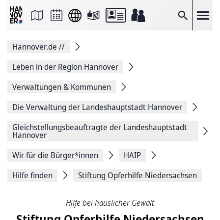
Seite
als
E-
Suche
Mail
versenden
Auf
Hannover.de
//
Facebook
teilen
Auf
Leben in der Region Hannover
X
teilen
Verwaltungen & Kommunen
Seitenlink
Kopieren
Die Verwaltung der Landeshauptstadt Hannover
Seite
Drucken
Gleichstellungsbeauf­tragte der Landeshauptstadt
Hannover
Wir für die Bürger*innen
HAIP
Hilfe finden
Stiftung Opferhilfe Niedersachsen
Hilfe bei häuslicher Gewalt
Stiftung Opferhilfe Niedersachsen