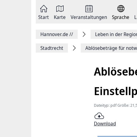
Zum
Seite
Inhalt
als
springen
E-
Zur
Mail
Start
Karte
Veranstaltungen
Sprache
L
Hauptnavigation
versenden
springen
Auf
Facebook
Hannover.de
//
Leben in der Regi
teilen
Auf
X
Stadtrecht
Ablösebeträge für notw
teilen
Seitenlink
Kopieren
Ablöseb
Seite
Drucken
Einstell
Dateityp: pdf Größe: 21,
Download