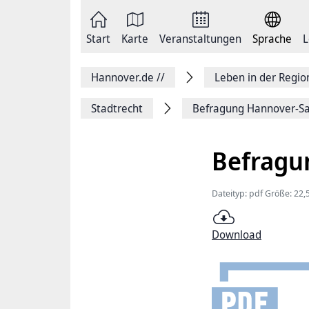
Zum
Seite
Inhalt
als
springen
E-
Zur
Mail
Start
Karte
Veranstaltungen
Sprache
L
Hauptnavigation
versenden
springen
Auf
Facebook
Hannover.de
//
Leben in der Regi
teilen
Auf
X
Stadtrecht
Befragung Hannover-S
teilen
Seitenlink
Kopieren
Befragu
Seite
Drucken
Dateityp: pdf Größe: 22,
Download