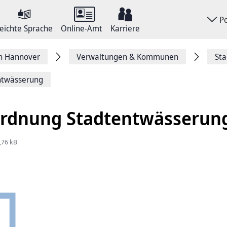
P
eichte Sprache
Online-Amt
Karriere
on Hannover
Verwaltungen & Kommunen
Sta
ntwässerung
ordnung Stadtentwässerun
,76 kB