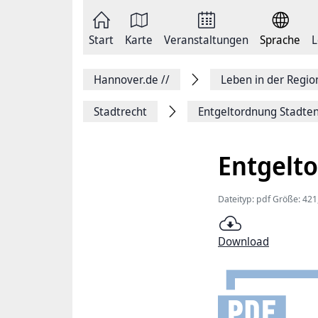
Zum
Seite
Inhalt
als
springen
E-
Zur
Mail
Start
Karte
Veranstaltungen
Sprache
L
Hauptnavigation
versenden
springen
Auf
Facebook
Hannover.de
//
Leben in der Regi
teilen
Auf
X
Stadtrecht
Entgeltordnung Stadte
teilen
Seitenlink
Kopieren
Entgelt
Seite
Drucken
Dateityp: pdf Größe: 421
Download