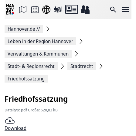
Seite
als
E-
Suche
Mail
versenden
Auf
Hannover.de
//
Facebook
teilen
Auf
Leben in der Region Hannover
X
teilen
Verwaltungen & Kommunen
Seitenlink
Kopieren
Stadt- & Regionsrecht
Stadtrecht
Seite
Drucken
Friedhofssatzung
Friedhofssatzung
Dateityp: pdf Größe: 620,83 kB
Download