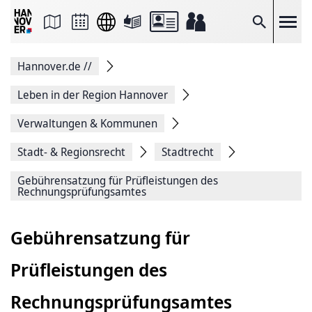
Seite
als
E-
Suche
Mail
versenden
Auf
Hannover.de
//
Facebook
teilen
Auf
Leben in der Region Hannover
X
teilen
Verwaltungen & Kommunen
Seitenlink
Kopieren
Stadt- & Regionsrecht
Stadtrecht
Seite
Drucken
Gebührensatzung für Prüfleistungen des
Rechnungsprüfungsamtes
Gebührensatzung für
Prüfleistungen des
Rechnungsprüfungsamtes