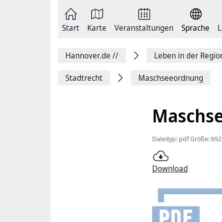
Zum
Seite
Inhalt
als
springen
E-
Zur
Mail
Start
Karte
Veranstaltungen
Sprache
L
Hauptnavigation
versenden
springen
Auf
Facebook
Hannover.de
//
Leben in der Regi
teilen
Auf
X
Stadtrecht
Maschseeordnung
teilen
Seitenlink
Kopieren
Maschs
Seite
Drucken
Dateityp: pdf Größe: 692
Download