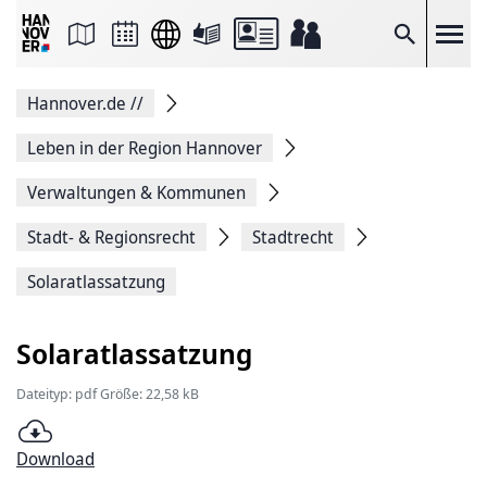
Seite
als
E-
Suche
Mail
versenden
Auf
Hannover.de
//
Facebook
teilen
Auf
Leben in der Region Hannover
X
teilen
Verwaltungen & Kommunen
Seitenlink
Kopieren
Stadt- & Regionsrecht
Stadtrecht
Seite
Drucken
Solaratlassatzung
Solaratlassatzung
Dateityp: pdf Größe: 22,58 kB
Download