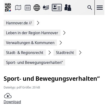
Seite
als
E-
Suche
Mail
versenden
Auf
Hannover.de
//
Facebook
teilen
Auf
Leben in der Region Hannover
X
teilen
Verwaltungen & Kommunen
Seitenlink
Kopieren
Stadt- & Regionsrecht
Stadtrecht
Seite
Drucken
Sport- und Bewegungsverhalten“
Sport- und Bewegungsverhalten“
Dateityp: pdf Größe: 20 kB
Download