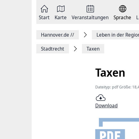
Zum
Seite
Inhalt
als
springen
E-
Zur
Mail
Start
Karte
Veranstaltungen
Sprache
L
Hauptnavigation
versenden
springen
Auf
Facebook
Hannover.de
//
Leben in der Regi
teilen
Auf
X
Stadtrecht
Taxen
teilen
Seitenlink
Kopieren
Taxen
Seite
Drucken
Dateityp: pdf Größe: 18,
Download