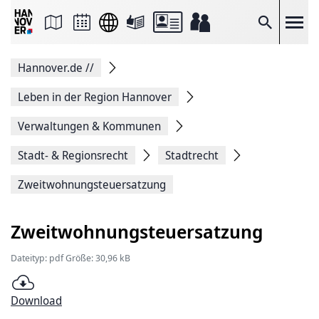
Seite
als
E-
Suche
Mail
versenden
Auf
Hannover.de
//
Facebook
teilen
Auf
Leben in der Region Hannover
X
teilen
Verwaltungen & Kommunen
Seitenlink
Kopieren
Stadt- & Regionsrecht
Stadtrecht
Seite
Drucken
Zweitwohnungsteuersatzung
Zweitwohnungsteuersatzung
Dateityp: pdf Größe: 30,96 kB
Download