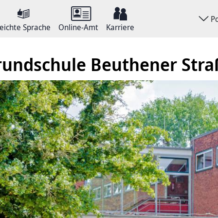
P
eichte Sprache
Online-Amt
Karriere
rundschule Beuthener Stra