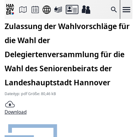
Seite
als
E-
Suche
Mail
versenden
Zulassung der Wahlvorschläge für
Auf
Facebook
teilen
die Wahl der
Auf
X
teilen
Delegiertenversammlung für die
Seitenlink
Kopieren
Wahl des Seniorenbeirats der
Seite
Drucken
Landeshauptstadt Hannover
Dateityp: pdf Größe: 80,46 kB
Download