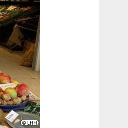
© LHH