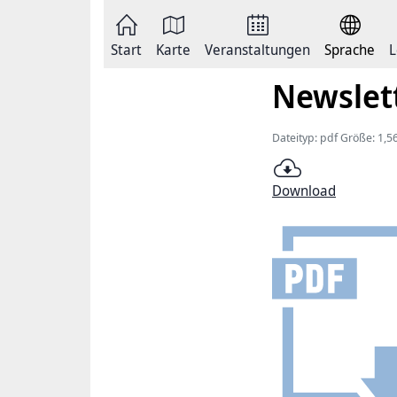
Zum
Seite
Inhalt
als
springen
E-
Zur
Mail
Start
Karte
Veranstaltungen
Sprache
L
Hauptnavigation
versenden
springen
Auf
Newslet
Facebook
teilen
Auf
X
Dateityp: pdf Größe: 1,
teilen
Seitenlink
Kopieren
Download
Seite
Drucken