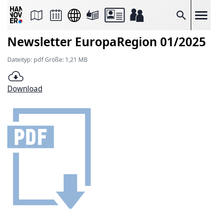
Seite
als
E-
Suche
Mail
versenden
Newsletter EuropaRegion 01/2025
Auf
Facebook
teilen
Dateityp: pdf Größe: 1,21 MB
Auf
X
teilen
Download
Seitenlink
Kopieren
Seite
Drucken