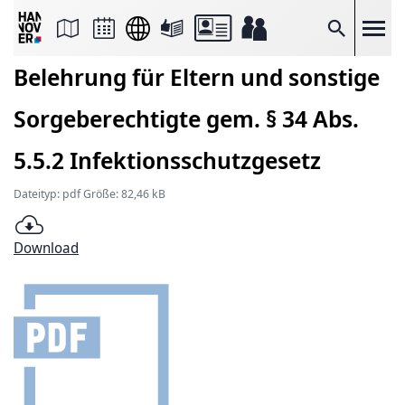
Seite
als
E-
Suche
Mail
versenden
Belehrung für Eltern und sonstige
Auf
Facebook
teilen
Sorgeberechtigte gem. § 34 Abs.
Auf
X
teilen
5.5.2 Infektionsschutzgesetz
Seitenlink
Kopieren
Dateityp: pdf Größe: 82,46 kB
Seite
Drucken
Download