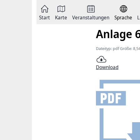
Zum
Seite
Inhalt
als
springen
E-
Zur
Mail
Start
Karte
Veranstaltungen
Sprache
L
Hauptnavigation
versenden
springen
Auf
Anlage 6
Facebook
teilen
Auf
X
Dateityp: pdf Größe: 8,
teilen
Seitenlink
Kopieren
Download
Seite
Drucken